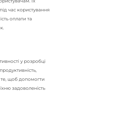
ористувачам. Їх
під час користування
сть оплати та
к.
тивності у розробці
продуктивність,
 те, щоб допомогти
 їхню задоволеність