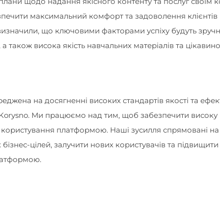
 плани щодо надання якісного контенту та послуг своїм к
зпечити максимальний комфорт та задоволення клієнтів 
изначили, що ключовими факторами успіху будуть зручні
 а також висока якість навчальних матеріалів та цікавино
джена на досягненні високих стандартів якості та ефек
у Korysno. Ми працюємо над тим, щоб забезпечити високу 
ь користування платформою. Наші зусилля спрямовані на
х бізнес-цілей, залучити нових користувачів та підвищити
латформою.