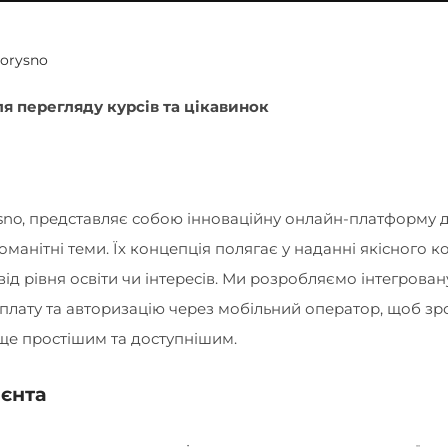
orysno
ля перегляду курсів та цікавинок
sno, представляє собою інноваційну онлайн-платформу д
оманітні теми. Їх концепція полягає у наданні якісного к
від рівня освіти чи інтересів. Ми розробляємо інтегрован
оплату та авторизацію через мобільний оператор, щоб з
ще простішим та доступнішим.
ієнта