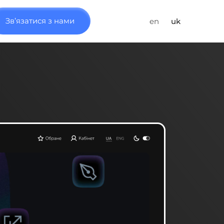
Зв’язатися з нами
en
uk