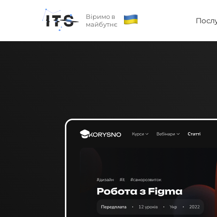
Віримо в
Посл
майбутнє