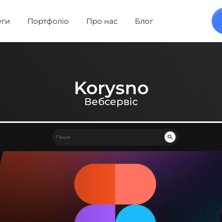
уги
Портфоліо
Про нас
Блог
Korysno
Вебсервіс