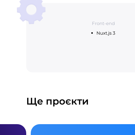
Front-end
Nuxt.js 3
Ще проєкти