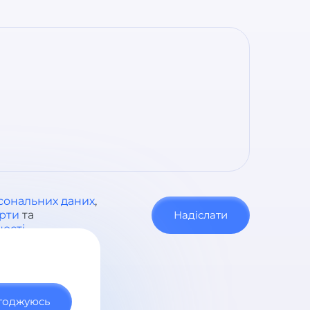
сональних даних
,
ерти
та
Надіслати
ності
годжуюсь