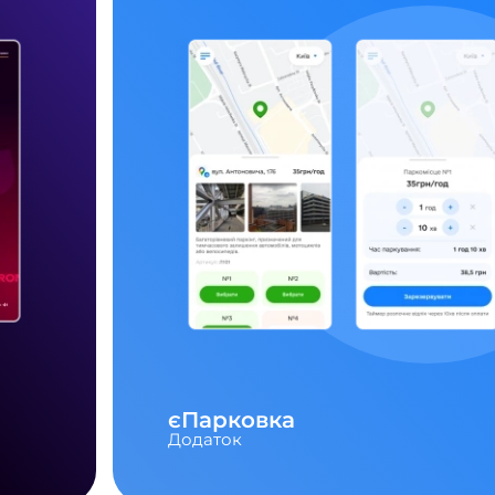
єПарковка
Додаток