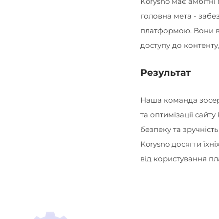
Korysno має амбітні
головна мета - забе
платформою. Вони в
доступу до контенту,
Результат
Наша команда зосере
та оптимізації сайт
безпеку та зручніст
Korysno досягти їхні
від користування п