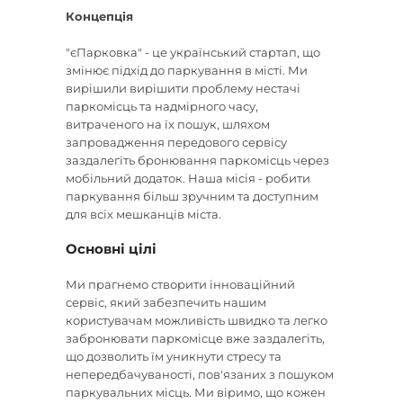
Концепція
"єПарковка" - це український стартап, що
змінює підхід до паркування в місті. Ми
вирішили вирішити проблему нестачі
паркомісць та надмірного часу,
витраченого на їх пошук, шляхом
запровадження передового сервісу
заздалегіть бронювання паркомісць через
мобільний додаток. Наша місія - робити
паркування більш зручним та доступним
для всіх мешканців міста.
Основні цілі
Ми прагнемо створити інноваційний
сервіс, який забезпечить нашим
користувачам можливість швидко та легко
забронювати паркомісце вже заздалегіть,
що дозволить їм уникнути стресу та
непередбачуваності, пов'язаних з пошуком
паркувальних місць. Ми віримо, що кожен