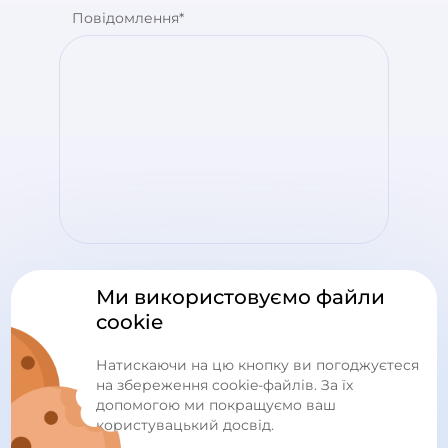
Повідомлення*
Згода на обробку персональних даних
,
Ми використовуємо файли
договір публічної оферти
та
політика конфіденційності
cookie
Натискаючи на цю кнопку ви погоджуєтеся
Надіслати
на збереження cookie-файлів. За їх
допомогою ми покращуємо ваш
користувацький досвід.