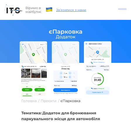
Віримо в
Зв’язатися з нами
майбутнє
єПарковка
Додаток
Головна
Проєкти
єПарковка
Тематика:
Додаток для
бронювання
паркувального місця для автомобіля