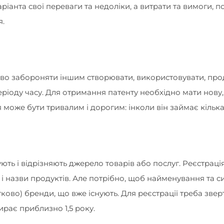
іанта свої переваги та недоліки, а витрати та вимоги, по
я.
аво забороняти іншим створювати, використовувати, про
іоду часу. Для отримання патенту необхідно мати нову,
може бути тривалим і дорогим: інколи він займає кілька
ють і відрізняють джерело товарів або послуг. Реєстраці
п і назви продуктів. Але потрібно, щоб найменування та 
тково) бренди, що вже існують. Для реєстрації треба звер
рає приблизно 1,5 року.