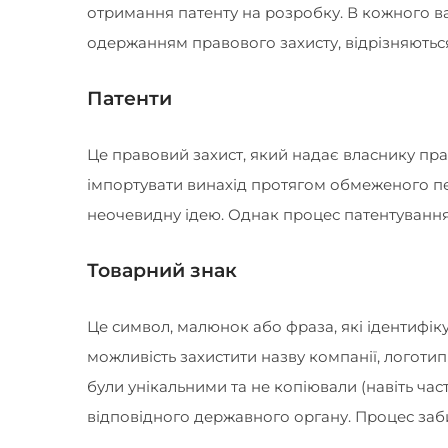
отримання патенту на розробку. В кожного вар
одержанням правового захисту, відрізняютьс
Патенти
Це правовий захист, який надає власнику пр
імпортувати винахід протягом обмеженого пер
неочевидну ідею. Однак процес патентування 
Товарний знак
Це символ, малюнок або фраза, які ідентифіку
можливість захистити назву компанії, логоти
були унікальними та не копіювали (навіть час
відповідного державного органу. Процес заби