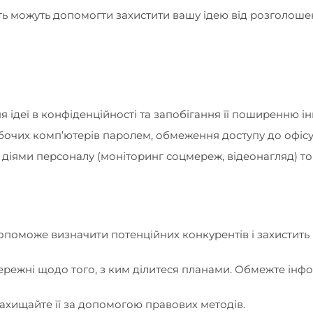
ть можуть допомогти захистити вашу ідею від розголоше
 ідеї в конфіденційності та запобігання її поширенню ін
робочих комп’ютерів паролем, обмеження доступу до офісу
діями персоналу (моніторинг соцмереж, відеонагляд) т
опоможе визначити потенційних конкурентів і захистить 
бережні щодо того, з ким ділитеся планами. Обмежте інф
ахищайте її за допомогою правових методів.