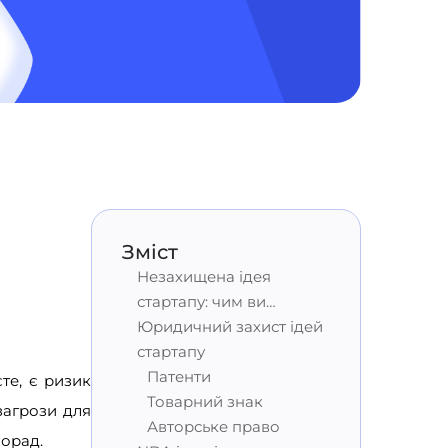
Зміст
Незахищена ідея
стартапу: чим ви
ризикуєте?
Юридичний захист ідей
стартапу
Патенти
єте, є ризик
Товарний знак
загрози для
Авторське право
порад.