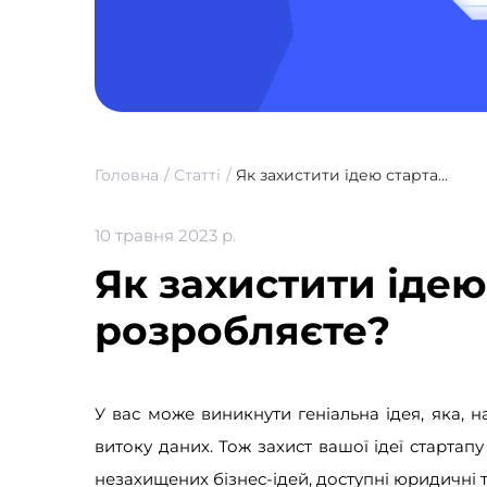
Головна
Статті
Як захистити ідею стартапу поки ви її розробляєте?
10 травня 2023 р.
Як захистити ідею
розробляєте?
У вас може виникнути геніальна ідея, яка, на
витоку даних. Тож захист вашої ідеї стартап
незахищених бізнес-ідей, доступні юридичні т