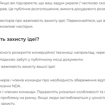
 Якщо ви підозрюєте, що ваш задум украли / частково ск
 прав. Це публічне розголошення, вимога досудового роз
сторів про важливість захисту ідеї. Переконайтеся, що вс
 можливі наслідки.
ь захисту ідеї?
исного розкриття комерційної таємниці: наприклад, через
падково забуті у публічному місці документи.
важливість захисту вашої ідеї:
нерів і членів команди про необхідність збереження від
исанні NDA.
м і членам команди. Підкресліть унікальні особливості та
ну проблему на ринку. Якщо люди заглиблюються у цінніст
 захисту.