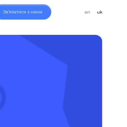
Зв’язатися з нами
en
uk