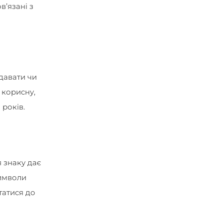
в’язані з
давати чи
 корисну,
 років.
я знаку дає
символи
татися до