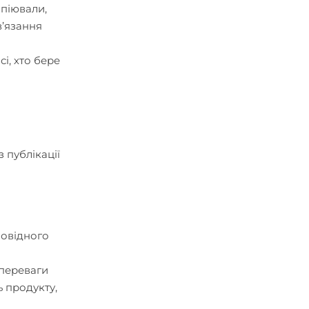
опіювали,
в’язання
і, хто бере
 публікації
повідного
 переваги
ь продукту,