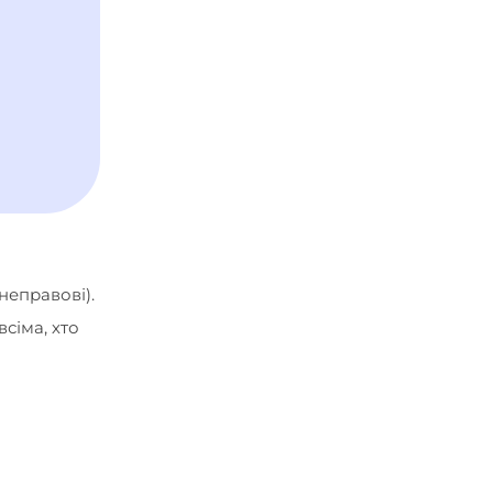
неправові).
сіма, хто