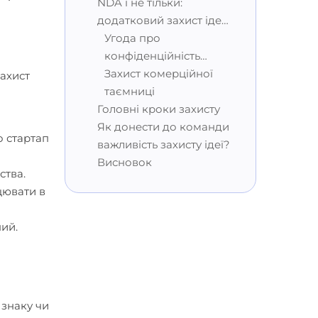
NDA і не тільки:
додатковий захист ідей
стартапу
Угода про
конфіденційність
(NDA)
Захист комерційної
захист
таємниці
Головні кроки захисту
Як донести до команди
о стартап
важливість захисту ідеї?
Висновок
ства.
цювати в
ний.
 знаку чи