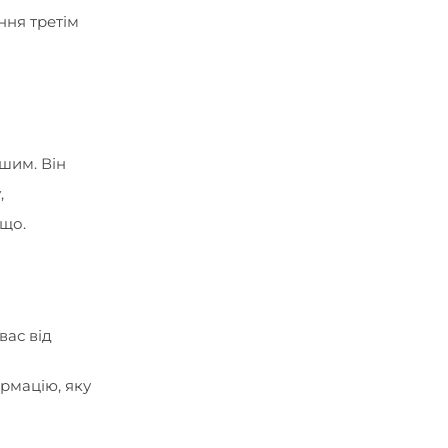
ння третім
шим. Він
,
ощо.
вас від
ормацію, яку