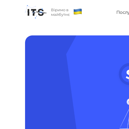
Віримо в
Посл
майбутнє