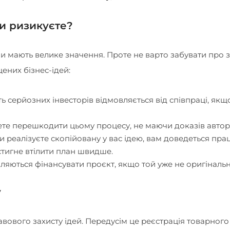
ви ризикуєте?
ни мають велике значення. Проте не варто забувати про 
ених бізнес-ідей:
 серйозних інвесторів відмовляється від співпраці, якщ
ете перешкодити цьому процесу, не маючи доказів автор
и реалізуєте скопійовану у вас ідею, вам доведеться пра
встигне втілити план швидше.
вляються фінансувати проєкт, якщо той уже не оригіналь
у
правового захисту ідей. Передусім це реєстрація товарного