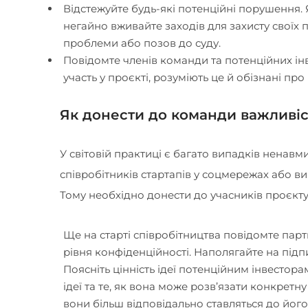
Відстежуйте будь-які потенційні порушення.
негайно вживайте заходів для захисту своїх
проблеми або позов до суду.
Повідомте членів команди та потенційних інве
участь у проєкті, розуміють це й обізнані про
Як донести до команди важливіст
У світовій практиці є багато випадків ненавм
співробітників стартапів у соцмережах або ви
Тому необхідно донести до учасників проєкту 
Ще на старті співробітництва повідомте парт
рівня конфіденційності. Наполягайте на підп
Поясніть цінність ідеї потенційним інвестора
ідеї та те, як вона може розв’язати конкрет
вони більш відповідально ставляться до його