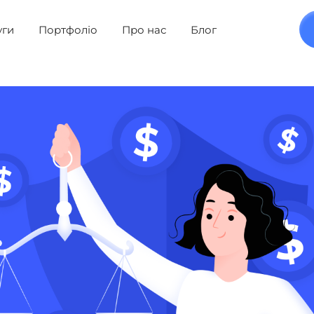
уги
Портфоліо
Про нас
Блог